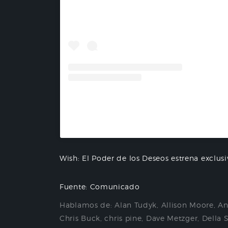
Una publicación compartida por Disney Stu
Wish: El Poder de los Deseos estrena exclus
Fuente: Comunicado
Hablamos de:
Alan Tudyk
,
Allison Moore
,
An
Chris Buck
,
chris pine
,
Dave Metzger
,
Della 