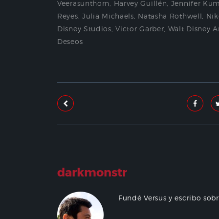
Veerasunthorn
,
Harvey Guillén
,
Jennifer Ku
Reyes
,
Julia Michaels
,
Natasha Rothwell
,
Nik
Disney Studios
,
Victor Garber
,
Walt Disney A
Deseos
darkmonstr
Fundé Versus y escribo sob