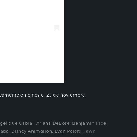
dios LA (@disneystudiosla)
ivamente en cines el 23 de noviembre.
gelique Cabral
,
Ariana DeBose
,
Benjamin Rice
,
Saba
,
Disney Animation
,
Evan Peters
,
Fawn