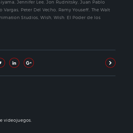
miyama
,
Jennifer Lee
,
Jon Rudnitsky
,
Juan Pablo
o Vargas
,
Peter Del Vecho
,
Ramy Youseff
,
The Walt
nimation Studios
,
Wish
,
Wish: El Poder de los
re videojuegos.