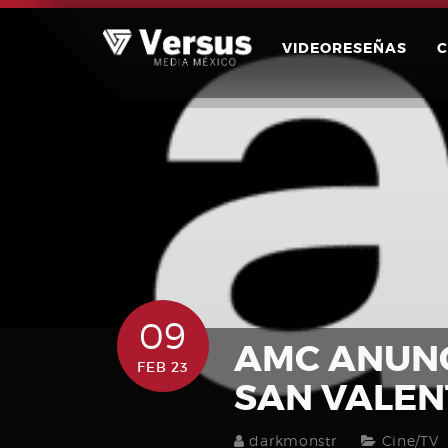
Skip
to
VIDEORESEÑAS
content
09
AMC ANUNC
FEB 23
SAN VALEN
darkmonstr
Cine/TV