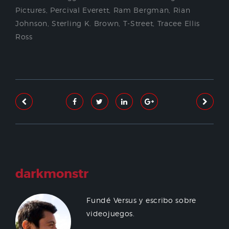
Pictures
,
Percival Everett
,
Ram Bergman
,
Rian
Johnson
,
Sterling K. Brown
,
T-Street
,
Tracee Ellis
Ross
darkmonstr
Fundé Versus y escribo sobre
videojuegos.