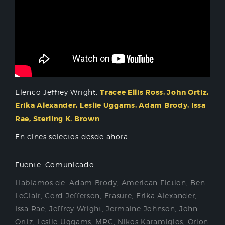
Elenco Jeffrey Wright,
Tracee Ellis Ross, John Ortiz,
Erika Alexander, Leslie Uggams, Adam Brody, Issa
Rae, Sterling K. Brown
En cines selectos desde ahora.
Fuente: Comunicado
Hablamos de:
Adam Brody
,
American Fiction
,
Ben
LeClair
,
Cord Jefferson
,
Erasure
,
Erika Alexander
,
Issa Rae
,
Jeffrey Wright
,
Jermaine Johnson
,
John
Ortiz
,
Leslie Uggams
,
MRC
,
Nikos Karamigios
,
Orion