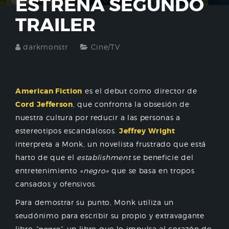
ESTRENA SEGUNDO
TRAILER
darkmonstr
Cine/TV
American Fiction
es el debut como director de
Cord Jefferson
, que confronta la obsesión de
nuestra cultura por reducir a las personas a
estereotipos escandalosos.
Jeffrey Wright
interpreta a Monk, un novelista frustrado que está
harto de que el
establishment
se beneficie del
entretenimiento
«negro»
que se basa en tropos
cansados y ofensivos.
Para demostrar su punto, Monk utiliza un
seudónimo para escribir su propio y extravagante
libro
“negro”,
un libro que lo impulsa al corazón de