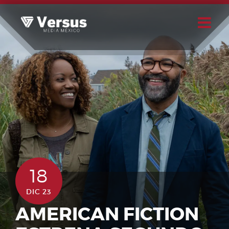
Skip
to
content
Buscar
Usuario
18
DIC 23
AMERICAN FICTION