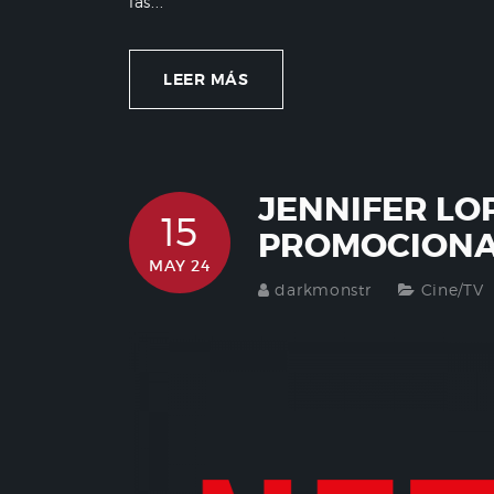
las...
LEER MÁS
JENNIFER LOP
15
PROMOCIONA
MAY 24
darkmonstr
Cine/TV