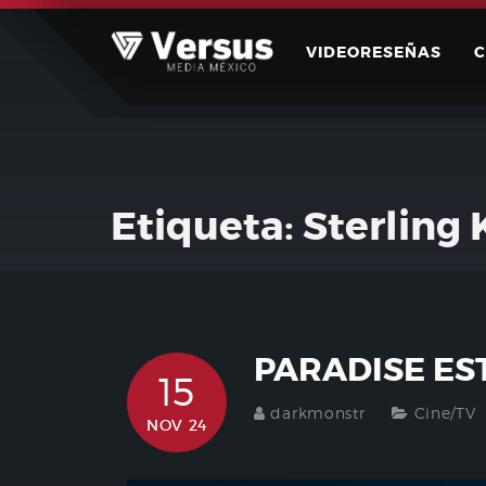
Skip
to
VIDEORESEÑAS
content
Etiqueta:
Sterling 
PARADISE ES
15
darkmonstr
Cine/TV
NOV 24