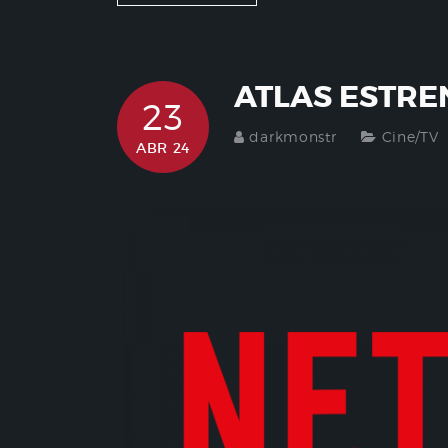
ATLAS ESTRE
23
darkmonstr
Cine/TV
ABR 24