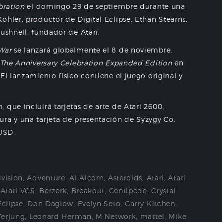
bration
el domingo 29 de septiembre durante una
ohler, productor de Digital Eclipse, Ethan Stearns,
ushnell, fundador de Atari.
 War
se lanzará globalmente el 8 de noviembre,
 The Anniversary Celebration Expanded Edition
en
El lanzamiento físico contiene el juego original y
 que incluirá tarjetas de arte de Atari 2600,
ura y una tarjeta de presentación de Syzygy Co.
 USD.
ivision
,
Adventure
,
Al Alcorn
,
Asteroids
,
Atari
,
Atari
,
Atari VCS
,
Berzerk
,
Breakout
,
Centipede
,
Crystal
Eclipse
,
Don Daglow
,
Evelyn Seto
,
Garry Kitchen
,
Terjung
,
Leonard Herman
,
M Network
,
mattel
,
Mike