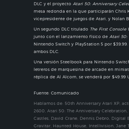
DLC y el proyecto
Atari 50: Anniversary Cele
mesa redonda en la que participarán Chris K
vicepresidente de juegos de Atari, y Nolan B
Un segundo DLC titulado
The First Console
junto con el lanzamiento físico de
Atari 50:
Nintendo Switch y PlayStation 5 por $39,99. 
ambos DLC.
Una versión Steelbook para Nintendo Switch,
letreros de marquesina de arcade en miniat
réplica de Al Alcorn, se venderá por $49.99
Fuente: Comunicado
Hablamos de:
50th Anniversary Atari XP
,
act
2600
,
Atari 50: The Anniversary Celebration
Castles
,
David Crane
,
Dennis Debro
,
Digital 
Gravitar
,
Haunted House
,
Intellivision
,
Jane 