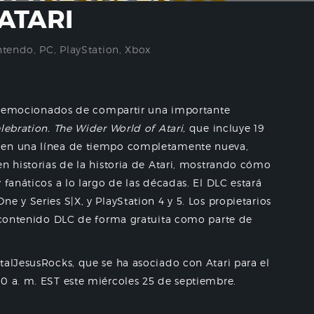
ATARI
ntendo
,
PC
,
PlayStation
,
Xbox
tán emocionados de compartir una importante
lebration.
The Wider World of Atari,
que incluye 19
 en una línea de tiempo completamente nueva,
en historias de la historia de Atari, mostrando cómo
 fanáticos a lo largo de las décadas. El DLC estará
e y Series S|X, y PlayStation 4 y 5. Los propietarios
l contenido DLC de forma gratuita como parte de
talJesusRocks, que se ha asociado con Atari para el
0 a. m. EST este miércoles 25 de septiembre.