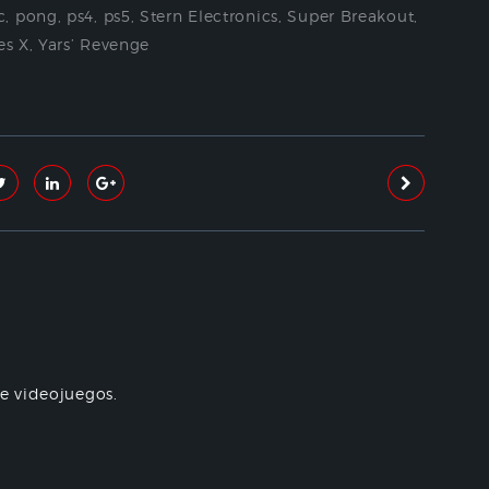
c
,
pong
,
ps4
,
ps5
,
Stern Electronics
,
Super Breakout
,
es X
,
Yars’ Revenge
re videojuegos.