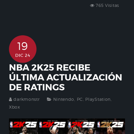
765 Visitas
19
DIC 24
NBA 2K25 RECIBE
ÚLTIMA ACTUALIZACIÓN
DE RATINGS
darkmonstr
Nintendo
,
PC
,
PlayStation
,
Xbox