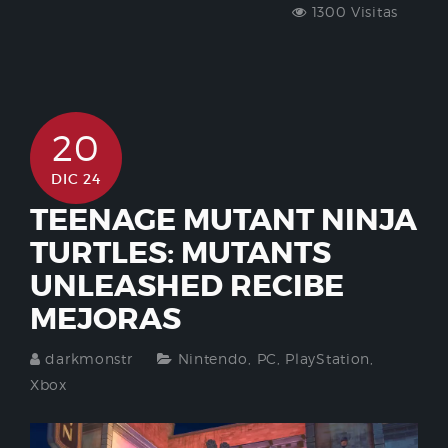
1300 Visitas
20
DIC 24
TEENAGE MUTANT NINJA
TURTLES: MUTANTS
UNLEASHED RECIBE
MEJORAS
darkmonstr
Nintendo
,
PC
,
PlayStation
,
Xbox