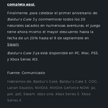
completo aquí.
Finalmente, para celebrar el primer aniversario de
Baldur’s Gate 3
y conmemorar todos los 20
naturales sacados en numerosas aventuras, el juego
tiene ahora mismo el mayor descuento hasta la
fecha de un 20% hasta el 9 de septiembre en
Steam
.
Baldur’s Gate 3
ya está disponible en PC, Mac, PS5,
y Xbox Series X|S.
Fuente: Comunicado
Hablamos de:
Baldur's Gate
,
Baldur’s Gate 3
,
GOG
,
Larian Studios
,
NVIDIA
,
NVIDIA GeForce NOW
,
pc
,
ps4
,
ps5
,
Steam
,
xbox one
,
Xbox Series S
,
Xbox
Series X