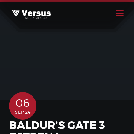
Skip
to
content
Buscar
Usuario
06
SEP 24
BALDUR’S GATE 3