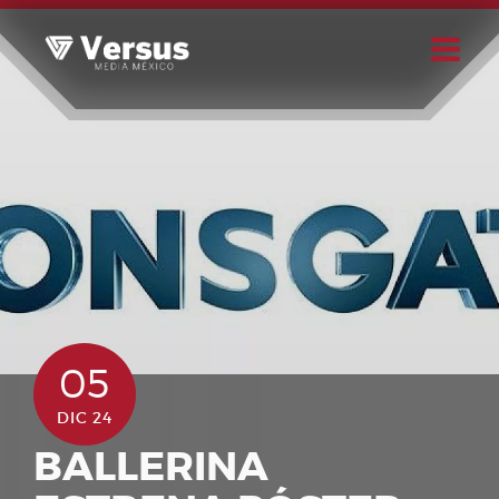
Skip
to
content
Buscar
Usuario
05
DIC 24
BALLERINA