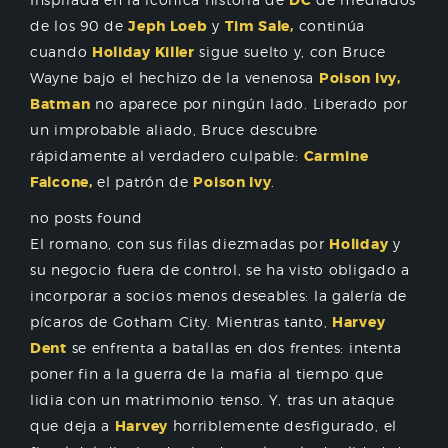
DC
de los 90 de
Jeph Loeb
y
Tim Sale,
continúa
cuando
Holiday Killer
sigue suelto y, con Bruce
Wayne bajo el hechizo de la venenosa
Poison Ivy,
Batman
no aparece por ningún lado. Liberado por
un improbable aliado, Bruce descubre
rápidamente al verdadero culpable:
Carmine
Falcone,
el patrón de
Poison Ivy
.
no posts found
El romano, con sus filas diezmadas por
Holiday
y
su negocio fuera de control, se ha visto obligado a
incorporar a socios menos deseables: la galería de
pícaros de Gotham City. Mientras tanto,
Harvey
Dent
se enfrenta a batallas en dos frentes: intenta
poner fin a la guerra de la mafia al tiempo que
lidia con un matrimonio tenso. Y, tras un ataque
que deja a
Harvey
horriblemente desfigurado, el