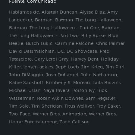
Fuente: Comunicado
Hablamos de:
Alastair Duncan
,
Alyssa Diaz
,
Amy
Landecker
,
Batman
,
Batman: The Long Halloween
,
Batman: The Long Halloween - Part One
,
Batman:
The Long Halloween - Part Two
,
Billy Burke
,
Blue
Beetle
,
Butch Lukic
,
Carmine Falcone
,
Chris Palmer
,
David Dastmalchian
,
DC
,
DC Showcase
,
Fred
Tatasciore
,
Gary Leroi Gray
,
Harvey Dent
,
Holiday
Killer
,
jensen ackles
,
Jeph Loeb
,
Jim Krieg
,
Jim Pirri
,
John DiMaggio
,
Josh Duhamel
,
Julie Nathanson
,
Katee Sackhoff
,
Kimberly S. Moreau
,
Laila Berzins
,
Michael Uslan
,
Naya Rivera
,
Poison Ivy
,
Rick
Wasserman
,
Robin Atkin Downes
,
Sam Register
,
Tim Sale
,
Tim Sheridan
,
Titus Welliver
,
Troy Baker
,
Two-Face
,
Warner Bros. Animation
,
Warner Bros.
Home Entertainment
,
Zach Callison