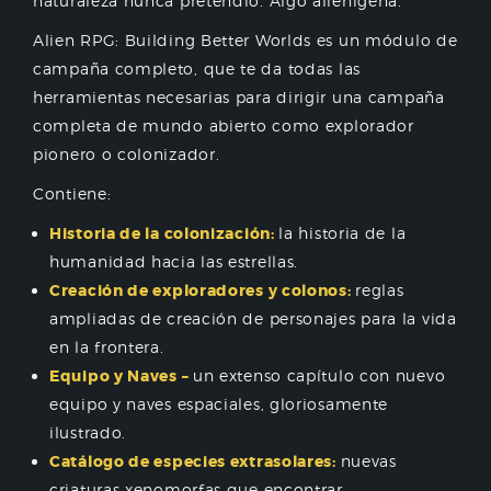
naturaleza nunca pretendió. Algo alienígena.
Alien RPG: Building Better Worlds es un módulo de
campaña completo, que te da todas las
herramientas necesarias para dirigir una campaña
completa de mundo abierto como explorador
pionero o colonizador.
Contiene:
Historia
de
la
colonización
:
la
historia
de
la
humanidad
hacia
las
estrellas
.
Creación
de
exploradores
y
colonos
:
reglas
ampliadas
de
creación
de
personajes
para
la
vida
en
la
frontera
.
Equipo
y
Naves
–
un
extenso
capítulo
con
nuevo
equipo
y
naves
espaciales
,
gloriosamente
ilustrado
.
Catálogo
de
especies
extrasolares
:
nuevas
criaturas
xenomorfas
que
encontrar
.