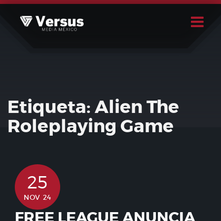
Skip
to
content
Buscar
Usuario
Etiqueta:
Alien The
Roleplaying Game
25
NOV 24
FREE LEAGUE ANUNCIA