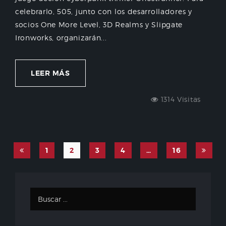
celebrarlo, 505, junto con los desarrolladores y
socios One More Level, 3D Realms y Slipgate
Ironworks, organizarán...
LEER MÁS
1314 Visitas
1
2
3
4
…
16