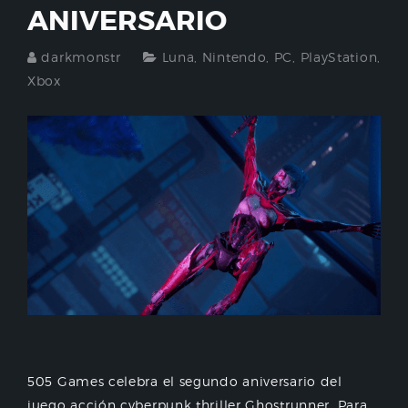
ANIVERSARIO
darkmonstr
Luna
,
Nintendo
,
PC
,
PlayStation
,
Xbox
505 Games celebra el segundo aniversario del
juego acción cyberpunk thriller Ghostrunner. Para