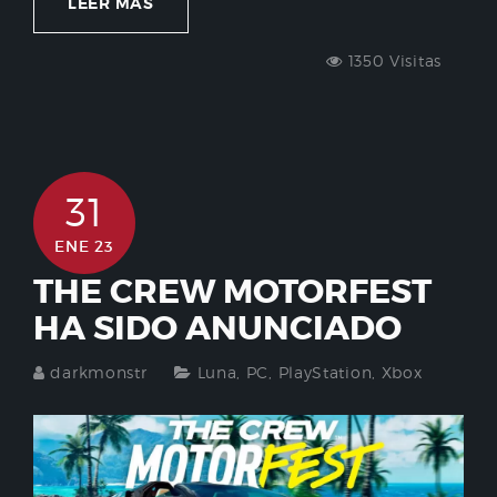
LEER MÁS
1350 Visitas
31
ENE 23
THE CREW MOTORFEST
HA SIDO ANUNCIADO
darkmonstr
Luna
,
PC
,
PlayStation
,
Xbox