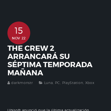
15
NOV 22
THE CREW 2
ARRANCARÁ SU
SÉPTIMA TEMPORADA
MAÑANA
darkmonstr
Luna
,
PC
,
PlayStation
,
Xbox
Ubisoft anunció que la última actualización