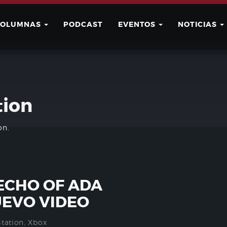
COLUMNAS
PODCAST
EVENTOS
NOTICIAS
Buscar
Usuario
tion
on.
ECHO OF ADA
UEVO VIDEO
Station
,
Xbox