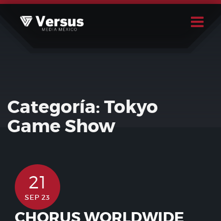
Skip
to
content
Buscar
Usuario
Categoría:
Tokyo
Game Show
21
SEP 23
CHORUS WORLDWIDE