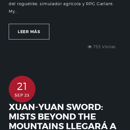
del roguelike, simulador agrícola y RPG Garlant:
My...
LEER MÁS
753 Visitas
21
SEP 23
XUAN-YUAN SWORD:
MISTS BEYOND THE
MOUNTAINS LLEGARÁ A