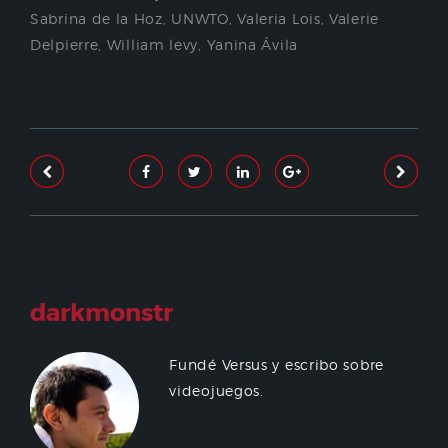
Sabrina de la Hoz
,
UNWTO
,
Valeria Lois
,
Valerie
Delpierre
,
William levy
,
Yanina Ávila
darkmonstr
Fundé Versus y escribo sobre
videojuegos.