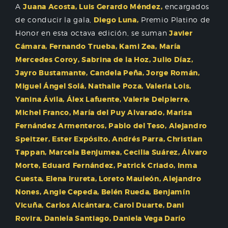
A
Juana Acosta, Luis Gerardo Méndez,
encargados
de conducir la gala,
Diego Luna,
Premio Platino de
Honor en esta octava edición, se suman
Javier
Cámara, Fernando Trueba, Kami Zea, María
Mercedes Coroy, Sabrina de la Hoz, Julio Díaz,
Jayro Bustamante, Candela Peña, Jorge Román,
Miguel Ángel Solá, Nathalie Poza, Valeria Lois,
Yanina Ávila, Álex Lafuente, Valerie Delpierre,
Michel Franco, María del Puy Alvarado, Marisa
Fernández Armenteros, Pablo del Teso, Alejandro
Speitzer, Ester Expósito, Andrés Parra, Christian
Tappan, Marcela Benjumea, Cecilia Suárez, Álvaro
Morte, Eduard Fernández, Patrick Criado, Inma
Cuesta, Elena Irureta, Loreto Mauleón, Alejandro
Nones, Angie Cepeda, Belén Rueda, Benjamín
Vicuña, Carlos Alcántara, Carol Duarte, Dani
Rovira, Daniela Santiago, Daniela Vega Darío