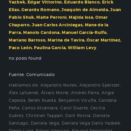
Yazbek, Edgar Vittorino, Eduardo Blanco, Erick
Elías, Gerardo Romano, Joaquím de Almeida, Juan
Pablo Shuk, Maite Perroni, Majida Issa, Omar
Chaparro, Juan Carlos Arciniegas, Mane de la
Parra, Manolo Cardona, Manuel García-Rulfo,
Mariano Barroso, Marina de Tavira, Óscar Martínez,
Paco León, Paulina García, William Levy
.
no posts found
Fuente: Comunicado
Hablamos de:
Alejandro Nones
,
Alejandro Speitzer
,
Álex Lafuente
,
Álvaro Morte
,
Andrés Parra
,
Angie
Cepeda
,
Belén Rueda
,
Benjamín Vicuña
,
Candela
Peña
,
Carlos Alcántara
,
Carol Duarte
,
Cecilia
Suárez
,
Christian Tappan
,
Dani Rovira
,
Daniela
Santiago
,
Daniela Vega
,
Daniela Vega Darío Yazbek
,
Diego Luna
,
Edgar Vittorino
,
Eduard Fernández
,