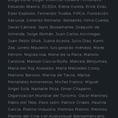
Eduardo Blanco
,
EGEDA
,
Elena Irureta
,
Erick Elías
,
Ester Expósito
,
Fernando Trueba
,
FIPCA
,
Fundación
Secuoya
,
Gerardo Romano
,
Iberseries
,
Inma Cuesta
,
Javier Cámara
,
Jayro Bustamante
,
Joaquim de
Almeida
,
Jorge Román
,
Juan Carlos Arciniegas
,
Juan Pablo Shuk
,
Juana Acosta
,
Julio Díaz
,
Kami
Zea
,
Loreto Mauleón
,
luis gerardo méndez
,
Maite
Perroni
,
Majida Issa
,
Mane de la Parra
,
Manolo
Cardona
,
Manuel Garcia-Rulfo
,
Marcela Benjumea
,
María del Puy Alvarado
,
María Mercedes Coroy
,
Mariano Barroso
,
Marina de Tavira
,
Marisa
Fernández Armenteros
,
Michel Franco
,
Miguel
Ángel Solá
,
Nathalie Poza
,
Omar Chaparro
,
Organización Mundial del Turismo
,
Oscar Martínez
,
Pablo del Teso
,
Paco León
,
Patrick Criado
,
Paulina
García
,
Platino Industria
,
Premios Platino
,
Premios
Platino del Cine y el Audiovisual Iberoamericano
,