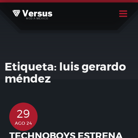
Skip
to
content
Buscar
Usuario
Etiqueta:
luis gerardo
méndez
29
AGO 24
TECHNOBOYS ESTRENA