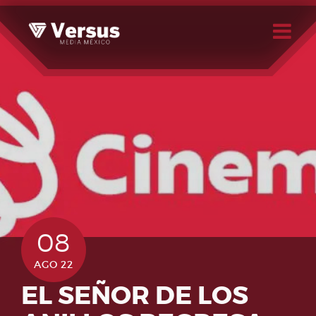
Skip
to
content
Buscar
Usuario
08
AGO 22
EL SEÑOR DE LOS