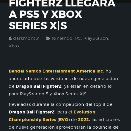
FIGHTERZ LLEGARÁ
A PS5 Y XBOX
SERIES X|S
darkmonstr
Nintendo
,
PC
,
PlayStation
,
Xbox
Bandai Namco Entertainment America Inc.
ha
anunciado que las versiones de nueva generación
de
Dragon Ball FighterZ
, ya están en desarrollo
para PlayStation 5 y Xbox Series X|S.
Reveladas durante la competición del top 8 de
Dragon Ball FighterZ
para el
Evolution
Championship Series
(
EVO
) de
2022,
las ediciones
de nueva generación aprovecharán la potencia de