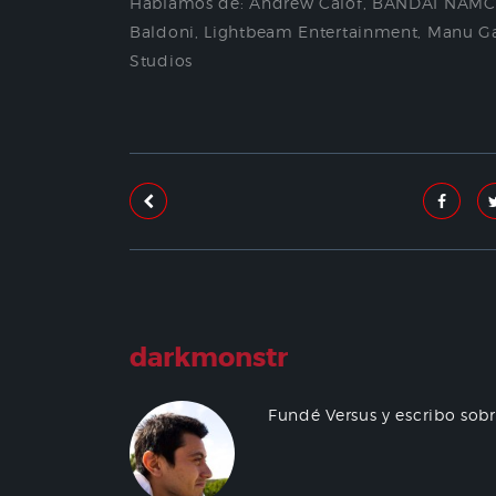
Hablamos de:
Andrew Calof
,
BANDAI NAMCO
Baldoni
,
Lightbeam Entertainment
,
Manu Ga
Studios
darkmonstr
Fundé Versus y escribo sob