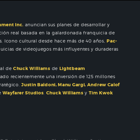
nment Inc.
anuncian sus planes de desarrollar y
ión real basada en la galardonada franquicia de
ds. Icono cultural desde hace más de 40 años,
Pac-
uicias de videojuegos más influyentes y duraderas
nal de
Chuck Williams
de
Lightbeam
ado recientemente una inversión de 125 millones
ratégico.
Justin Baldoni, Manu Gargi, Andrew Calof
e
Wayfarer Studios
.
Chuck Williams
y
Tim Kwok