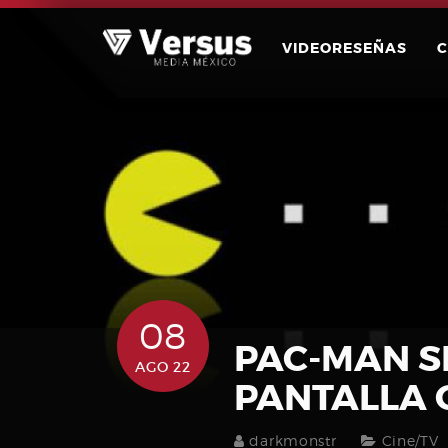
Skip
to
VIDEORESEÑAS
content
08
PAC-MAN SE
AGO 22
PANTALLA
darkmonstr
Cine/TV