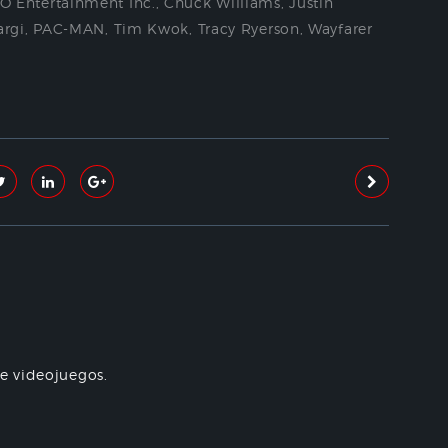
 Entertainment Inc.
,
Chuck Williams
,
Justin
rgi
,
PAC-MAN
,
Tim Kwok
,
Tracy Ryerson
,
Wayfarer
re videojuegos.