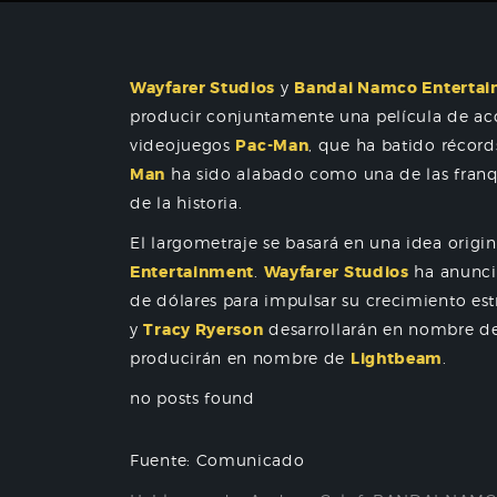
Wayfarer Studios
y
Bandai Namco Entertai
producir conjuntamente una película de acc
videojuegos
Pac-Man
, que ha batido récor
Man
ha sido alabado como una de las franq
de la historia.
El largometraje se basará en una idea origi
Entertainment
.
Wayfarer Studios
ha anunci
de dólares para impulsar su crecimiento est
y
Tracy Ryerson
desarrollarán en nombre d
producirán en nombre de
Lightbeam
.
no posts found
Fuente: Comunicado