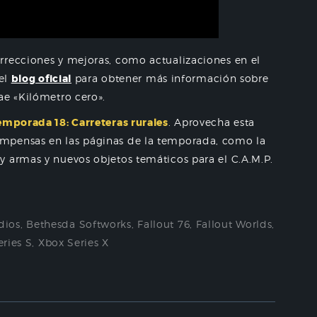
recciones y mejoras, como actualizaciones en el
 el
blog oficial
para obtener más información sobre
ae «Kilómetro cero».
emporada 18: Carreteras rurales
. Aprovecha esta
mpensas en las páginas de la temporada, como la
y armas y nuevos objetos temáticos para el C.A.M.P.
dios
,
Bethesda Softworks
,
Fallout 76
,
Fallout Worlds
,
ries S
,
Xbox Series X