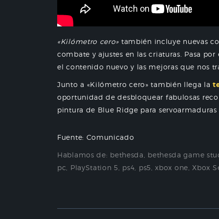
«Kilómetro cero»
también incluye nuevas cor
combate y ajustes en las criaturas. Pasa por
el contenido nuevo y las mejoras que nos tr
Junto a «Kilómetro cero» también llega la
t
oportunidad de desbloquear fabulosas reco
pintura de Blue Ridge para servoarmaduras 
Fuente: Comunicado
Hablamos de:
bethesda
,
bethesda game stu
pc
,
PlayStation 5
,
ps4
,
ps5
,
xbox one
,
Xbox Se