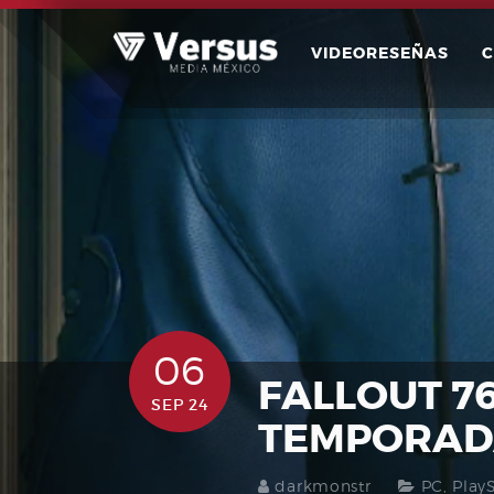
Skip
to
VIDEORESEÑAS
content
06
FALLOUT 7
SEP 24
TEMPORAD
darkmonstr
PC
,
Play