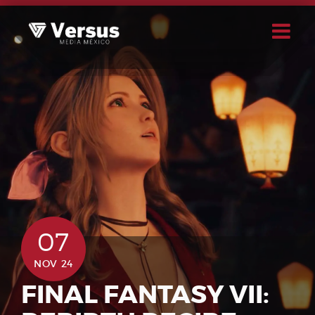
Skip
to
content
Buscar
Usuario
07
NOV 24
FINAL FANTASY VII: