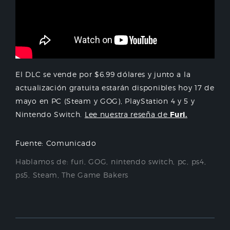
El DLC se vende por $6.99 dólares y junto a la
actualización gratuita estarán disponibles hoy 17 de
mayo en PC (Steam y GOG), PlayStation 4 y 5 y
Nintendo Switch.
Lee nuestra reseña de
Furi.
Fuente: Comunicado
Hablamos de:
furi
,
GOG
,
nintendo switch
,
pc
,
ps4
,
ps5
,
Steam
,
The Game Bakers