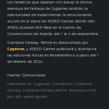
Los fanáticos que esperan con ansias la última
aventura de fantasía de Cygames tendrán la
oportunidad de experimentar la emocionante
acción en el stand de XSEED Games (North Hall
#1325) durante PAX West en el Centro de
Convenciones de Seattle, del 1 al 4 de septiembre.
Granblue Fantasy: Relink es desarrollado por
Cygames,
y XSEED Games publicará y distribuirá
las ediciones físicas en Norteamérica a partir del 1
de febrero de 2024.
Fuente: Comunicado
Hablamos de:
Cygames
,
Gamescom
,
Granblue
Fantasy
,
Granblue Fantasy Relink
,
Marvelous USA
,
ps4
,
ps5
,
xseed games