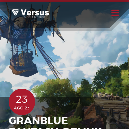
Skip
to
content
Buscar
Usuario
23
AGO 23
GRANBLUE