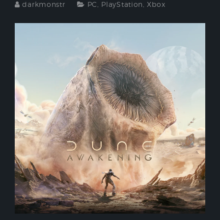
darkmonstr
PC
,
PlayStation
,
Xbox