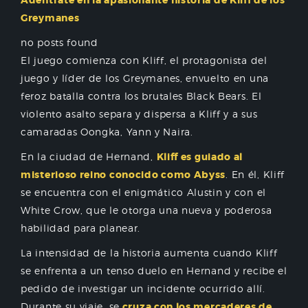
Adéntrate en la apasionante historia de Kliff de los
Greymanes
no posts found
El juego comienza con Kliff, el protagonista del
juego y líder de los Greymanes, envuelto en una
feroz batalla contra los brutales Black Bears. El
violento asalto separa y dispersa a Kliff y a sus
camaradas Oongka, Yann y Naira.
En la ciudad de Hernand,
Kliff es guiado al
misterioso reino conocido como Abyss
. En él, Kliff
se encuentra con el enigmático Alustin y con el
White Crow, que le otorga una nueva y poderosa
habilidad para planear.
La intensidad de la historia aumenta cuando Kliff
se enfrenta a un tenso duelo en Hernand y recibe el
pedido de investigar un incidente ocurrido allí.
Durante su viaje, se
cruza con los mercaderes de