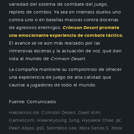
variedad del sistema de combate del juego,
repleto de combos. Ya sea en intensos duelos uno
contra uno o en batallas masivas contra docenas
de agresivos enemigos,
Crimson Desert
promete
una emocionante experiencia de combate táctico.
El avance se ve aún más realzado por las
inmersivas escenas y la actuación de voz, que dan
vida al mundo de
Crimson Desert
.
La compañía mantiene su compromiso de ofrecer
una experiencia de juego de alta calidad que
cautive a jugadores de todo el mundo.
Fuente: Comunicado
Hablamos de:
Crimson Desert
,
Daeil Kim
,
Gamescom
,
HwanKyoung Jung
,
Hyoseok Chae
,
pc
,
Pearl Abyss
,
ps5
,
SeonWoo Lee
,
Xbox Series S
,
Xbox