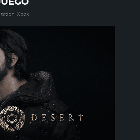
JUEGO
Station
,
Xbox