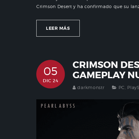
Crimson Desert y ha confirmado que su lanza
LEER MÁS
CRIMSON DES
05
GAMEPLAY N
DIC 24
darkmonstr
PC
,
Play