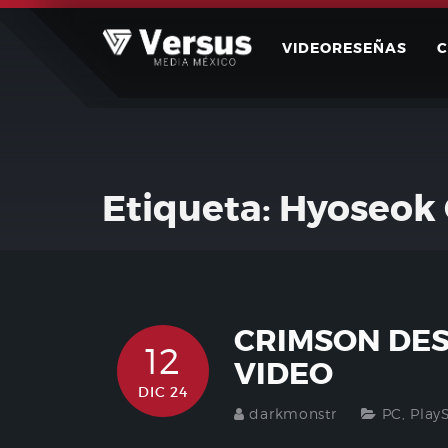
Skip
to
VIDEORESEÑAS
content
Etiqueta:
Hyoseok
CRIMSON DE
12
VIDEO
DIC 24
darkmonstr
PC
,
Play