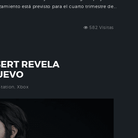
miento está previsto para el cuarto trimestre de...
582 Visitas
ERT REVELA
UEVO
Station
,
Xbox