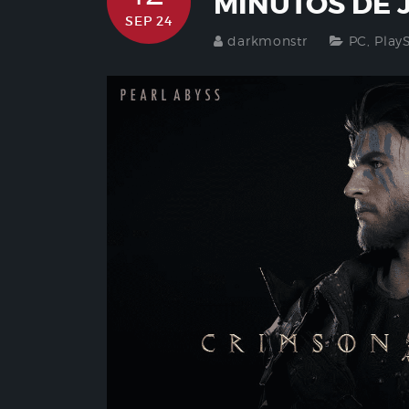
MINUTOS DE 
SEP 24
darkmonstr
PC
,
Play