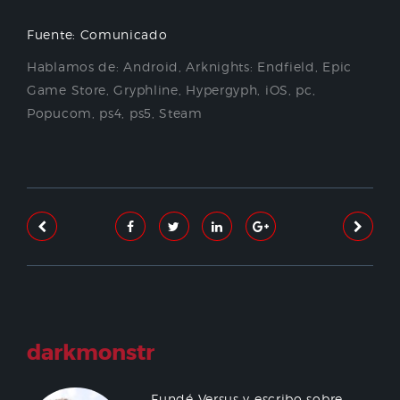
Fuente: Comunicado
Hablamos de:
Android
,
Arknights: Endfield
,
Epic
Game Store
,
Gryphline
,
Hypergyph
,
iOS
,
pc
,
Popucom
,
ps4
,
ps5
,
Steam
darkmonstr
Fundé Versus y escribo sobre