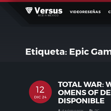
Skip
to
VIDEORESEÑAS
content
Etiqueta:
Epic Gam
TOTAL WAR: 
12
OMENS OF DE
DIC 24
DISPONIBLE
darkmonstr
PC