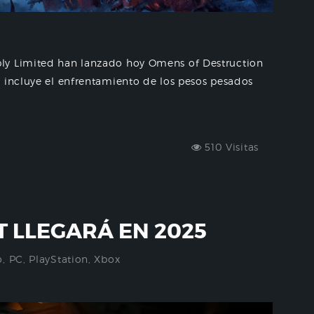
ly Limited han lanzado hoy Omens of Destruction
 incluye el enfrentamiento de los pesos pesados
510 Visitas
 LLEGARÁ EN 2025
o
,
PC
,
PlayStation
,
Xbox