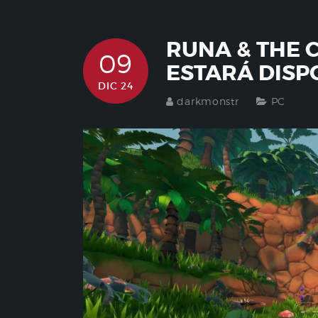
RUNA & THE 
09
ESTARÁ DISP
DIC 24
darkmonstr
PC