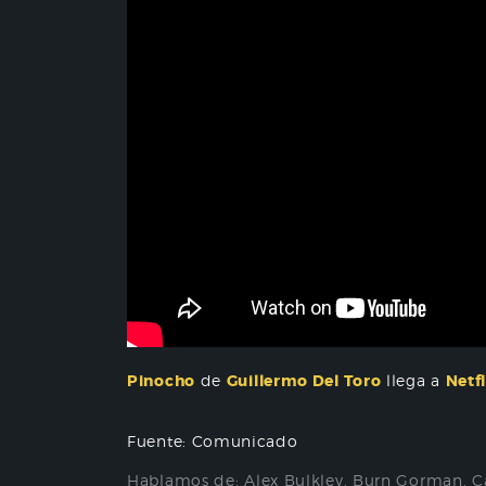
Pinocho
de
Guillermo Del Toro
llega a
Netfl
Fuente: Comunicado
Hablamos de:
Alex Bulkley
,
​​Burn Gorman
,
C