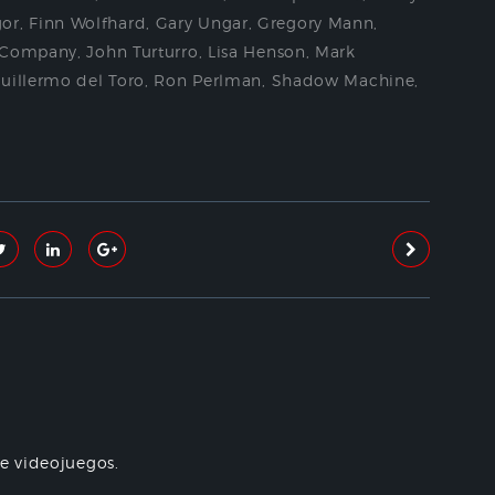
or
,
Finn Wolfhard
,
Gary Ungar
,
Gregory Mann
,
 Company
,
John Turturro
,
Lisa Henson
,
Mark
uillermo del Toro
,
Ron Perlman
,
Shadow Machine
,
re videojuegos.