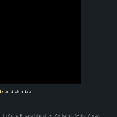
ix
en diciembre.
arlo Collodi
,
cate blanchett
,
Christoph Waltz
,
Corey