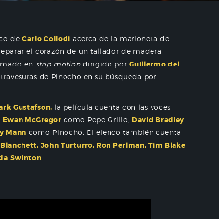
ico de
Carlo Collodi
acerca de la marioneta de
parar el corazón de un tallador de madera
animado en
stop motion
dirigido por
Guillermo del
y travesuras de Pinocho en su búsqueda por
ark Gustafson,
la película cuenta con las voces
a
Ewan McGregor
como Pepe Grillo,
David Bradley
ry Mann
como Pinocho. El elenco también cuenta
 Blanchett, John Turturro, Ron Perlman, Tim Blake
lda Swinton
.