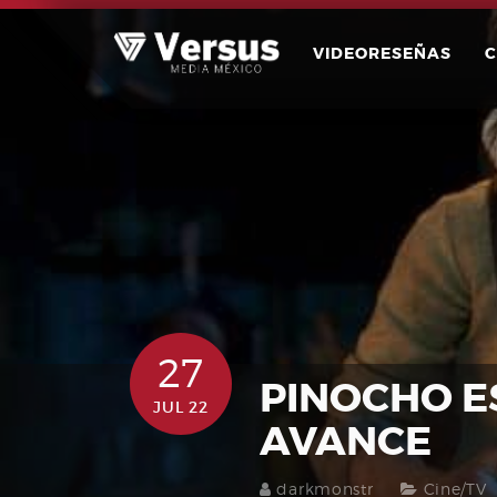
Skip
to
VIDEORESEÑAS
content
27
PINOCHO E
JUL 22
AVANCE
darkmonstr
Cine/TV