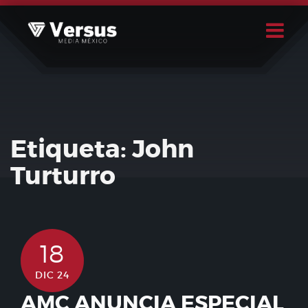
Skip
to
content
Buscar
Usuario
Etiqueta:
John
Turturro
18
DIC 24
AMC ANUNCIA ESPECIAL