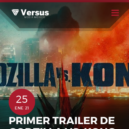
Skip
to
content
Buscar
Usuario
25
ENE 21
PRIMER TRAILER DE