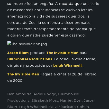
su muerte fue un engaño. A medida que una serie
de misteriosas coincidencias se vuelven letales,
amenazando la vida de sus seres queridos, la
cordura de Cecilia comienza a desmoronarse
mientras trata desesperadamente de probar que
alguien que nadie puede ver está cazando.
Jason Blum
produce
The Invisible Man
para
Blumhouse Productions
. La película está escrita,
dirigida y producida por
Leigh Whannell.
The Invisible Man
llegará a cines el 28 de febrero
de 2020.
Hablamos de:
Aldis Hodge
,
Blumhouse
Productions
,
Elisabeth Moss
,
Harriet Dyer
,
Jason
Blum
,
Leigh Whannell
,
Oliver Jackson-Cohen
,