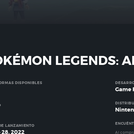
OKÉMON LEGENDS: A
ORMAS DISPONIBLES
DESARR
Game 
DISTRIB
O
Ninte
ENCUÉNT
DE LANZAMIENTO
 28, 2022
Al compra