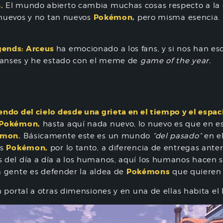
.
El mundo abierto cambia muchas cosas respecto a la 
Pokémon,
 nuevos y no tan nuevos
pero misma esencia.
ends: Arceus
ha emocionado a los fans, y si nos han e
 fanses y he estado con el meme de
game of the year.
ndo del cielo desde una grieta en el tiempo y el esp
 Pokémon,
hasta aquí nada nuevo, lo nuevo es que en es
émon.
Básicamente este es un mundo
“del pasado”
en el
Pokémon,
os
por lo tanto, a diferencia de entregas anteri
 del día a día a los humanos, aquí los humanos hacen s
Pokémons
la gente es defender la aldea de
que quieren 
 portal a otras dimensiones y en una de ellas habita el 