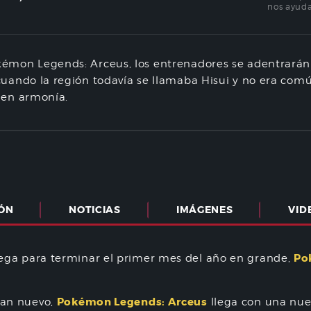
nos ayuda
émon Legends: Arceus, los entrenadores se adentrará
cuando la región todavía se llamaba Hisui y no era co
 en armonía.
IÓN
NOTICIAS
IMÁGENES
VID
Po
rega para terminar el primer mes del año en grande,
Pokémon Legends: Arceus
tan nuevo,
llega con una nue