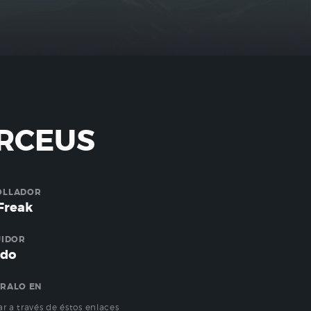
RCEUS
OLLADOR
Freak
UIDOR
ndo
RALO EN
r a través de éstos enlaces