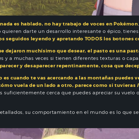
, nada es hablado, no hay trabajo de voces en Pokémon
 quieren darte un desarrollo interesante o épico, tienes
os seguidos leyendo y apretando TODOS los botones co
que dejaron muchísimo que desear, el pasto es una pas
res y a muchas veces si tienen diferentes texturas o ca
aparecer y desaparecer repentinamente, cosa que dece
cio es cuando te vas acercando a las montañas puedes v
 cómo vuela de un lado a otro, parece como si tuvieras
s suficientemente cerca que puedes apreciar su vuelo
tallados, su comportamiento en el mundo es lo que se 