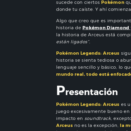
Pokémon
sucede con ciertos
qu
donde tu caíste. Y ahí comienza
Algo que creo que es importante
Pokémon Diamond
historia de
la historia de Arceus está co
están ligados”.
Pokémon Legends: Arceus
sigu
historia se sienta tediosa o ab
lenguaje sencillo y básico, lo q
mundo real, todo está enfocad
P
resentación
Pokémon Legends: Arceus
es u
juego excesivamente bueno en t
impacto en
soundtrack,
excepto
Arceus
la m
no es la excepción,