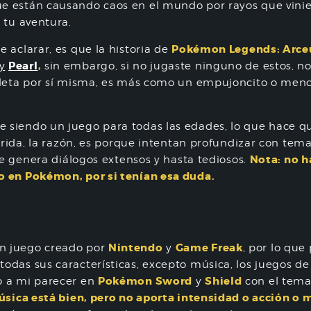
e están causando caos en el mundo por rayos que vinie
 tu aventura.
Pokémon Legends: Arce
 aclarar, es que la historia de
Pearl
,
y
sin embargo, si no jugaste ninguno de estos, no
mpleta por sí misma, es más como un empujoncito o men
e siendo un juego para todas las edades, lo que hace qu
urrida, la razón, es porque intentan profundizar con tem
Nota: no h
ue genera diálogos extensos y hasta tediosos.
o en Pokémon, por si tenían esa duda.
Nintendo
Game Freak
n juego creado por
y
, por lo qu
odas sus características, excepto música, los juegos d
Pokémon Sword
Shield
 a mi parecer en
y
con el tema
úsica está bien, pero no aporta intensidad o acción o mi