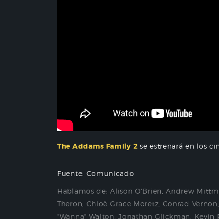
The Addams Family
2
se estrenará en los ci
Fuente: Comunicado
Hablamos de:
Alison O'Brien
,
Andrew Mitt
Theron
,
Chloë Grace Moretz
,
Conrad Vernon
"Wanna" Walton
,
Jonathan Glickman
,
Kevin 