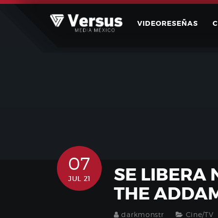
Skip
to
VIDEORESEÑAS
content
07
SE LIBERA
JUL 21
THE ADDAM
darkmonstr
Cine/TV