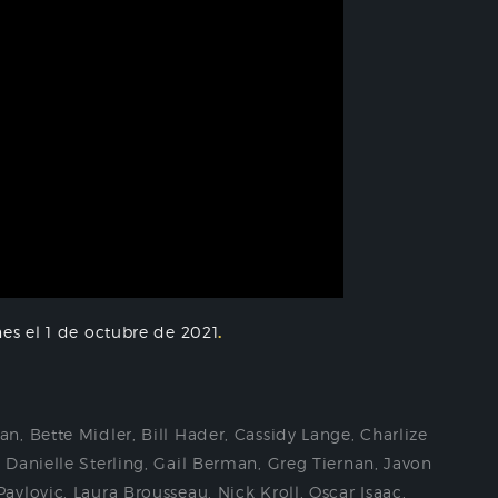
nes el 1 de octubre de 2021
.
man
,
Bette Midler
,
Bill Hader
,
Cassidy Lange
,
Charlize
,
Danielle Sterling
,
Gail Berman
,
Greg Tiernan
,
Javon
Pavlovic
,
Laura Brousseau
,
Nick Kroll
,
Oscar Isaac
,