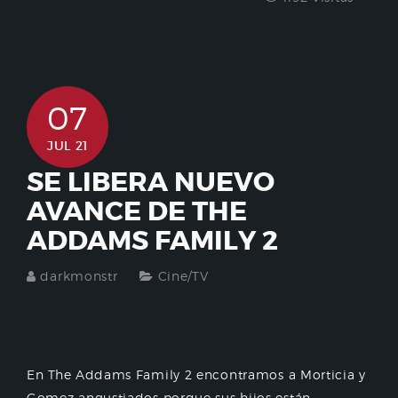
07
JUL 21
SE LIBERA NUEVO
AVANCE DE THE
ADDAMS FAMILY 2
darkmonstr
Cine/TV
En The Addams Family 2 encontramos a Morticia y
Gomez angustiados porque sus hijos están