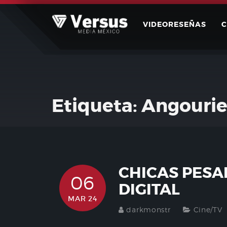
Skip
to
VIDEORESEÑAS
content
Etiqueta:
Angourie
CHICAS PESA
06
DIGITAL
MAR 24
darkmonstr
Cine/TV