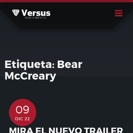
Skip
to
content
Buscar
Usuario
Etiqueta:
Bear
McCreary
09
DIC 22
MIRA EL NUEVO TRAILER