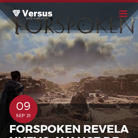
Skip
to
content
Buscar
Usuario
09
SEP 21
FORSPOKEN REVELA