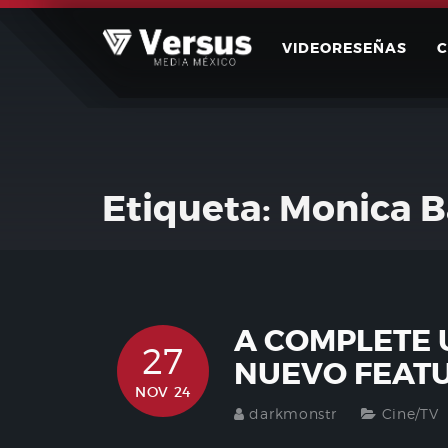
Skip
to
VIDEORESEÑAS
content
Etiqueta:
Monica B
A COMPLETE
27
NUEVO FEAT
NOV 24
darkmonstr
Cine/TV