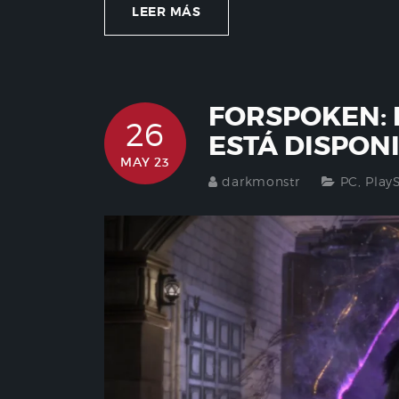
LEER MÁS
FORSPOKEN: 
26
ESTÁ DISPON
MAY 23
darkmonstr
PC
,
Play