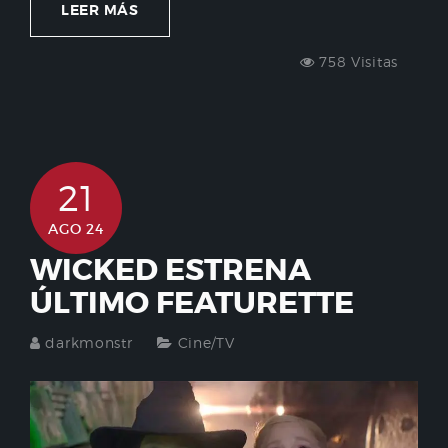
LEER MÁS
758 Visitas
21
AGO 24
WICKED ESTRENA
ÚLTIMO FEATURETTE
darkmonstr
Cine/TV