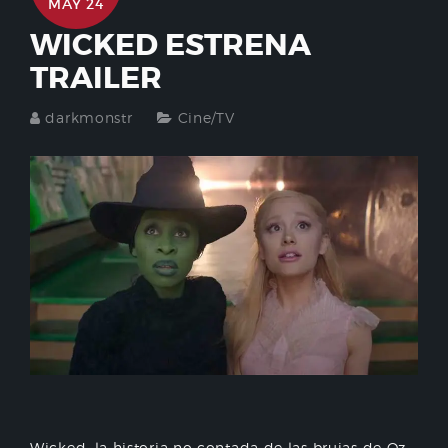
MAY 24
WICKED ESTRENA
TRAILER
darkmonstr
Cine/TV
Wicked, la historia no contada de las brujas de Oz,