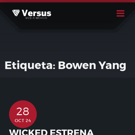
Skip
to
content
Buscar
Usuario
Etiqueta:
Bowen Yang
28
OCT 24
WICKED ESTRENA