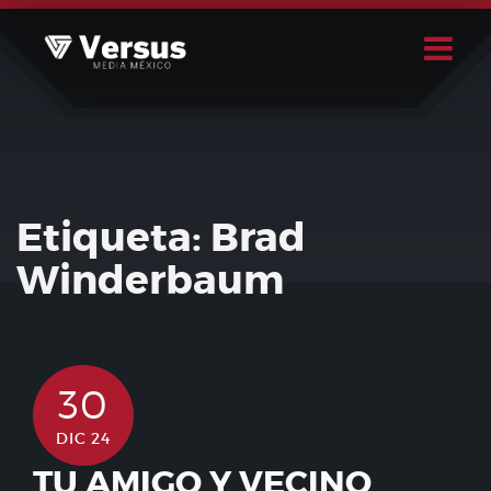
Skip
to
content
Buscar
Usuario
Etiqueta:
Brad
Winderbaum
30
DIC 24
TU AMIGO Y VECINO