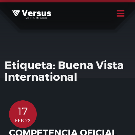
Skip
to
content
Buscar
Usuario
Etiqueta:
Buena Vista
International
17
FEB 22
COMPETENCIA OFICIAL