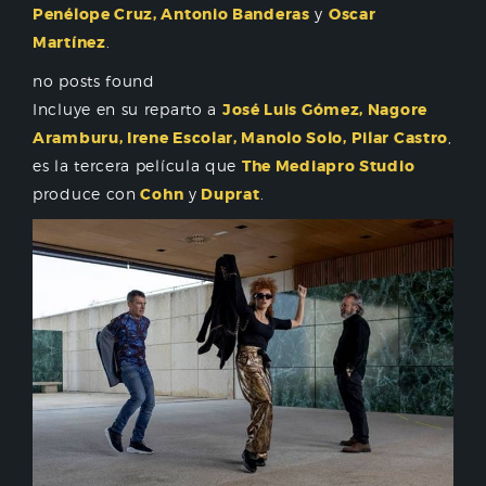
Penélope Cruz, Antonio Banderas
y
Oscar
Martínez
.
no posts found
Incluye en su reparto a
José Luis Gómez, Nagore
Aramburu, Irene Escolar, Manolo Solo, Pilar Castro
,
es la tercera película que
The Mediapro Studio
produce con
Cohn
y
Duprat
.