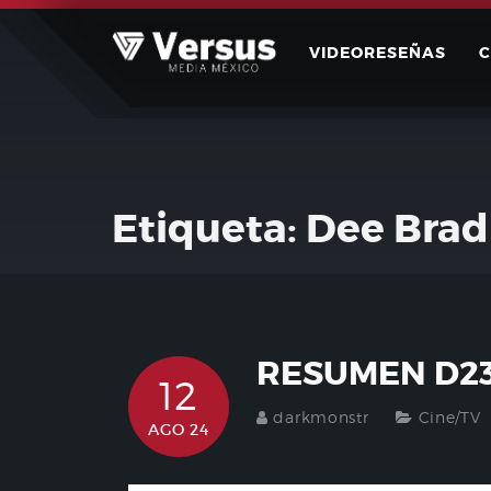
Skip
to
VIDEORESEÑAS
content
Etiqueta:
Dee Brad
RESUMEN D23
12
darkmonstr
Cine/TV
AGO 24