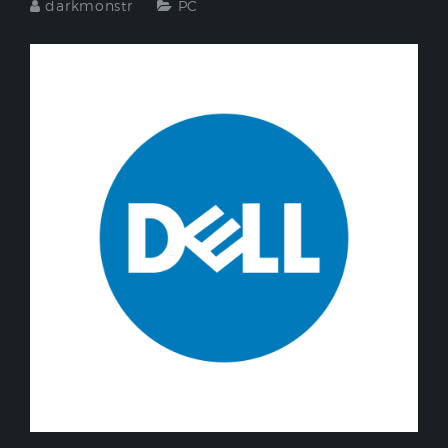
darkmonstr
PC