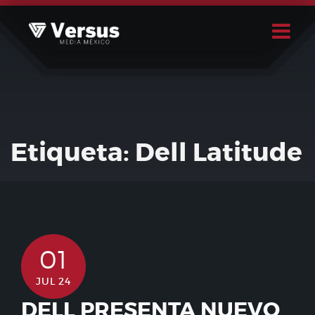
Skip
to
content
Buscar
Usuario
Etiqueta:
Dell Latitude
01
JUL 24
DELL PRESENTA NUEVO