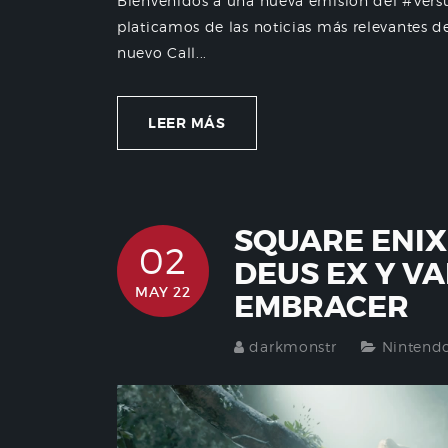
Bienvenidos a una nueva emisión del #Vers
platicamos de las noticias más relevantes d
nuevo Call...
LEER MÁS
SQUARE ENIX
02
DEUS EX Y VA
MAY 22
EMBRACER
darkmonstr
Nintend