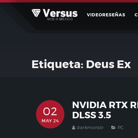
Skip
to
VIDEORESEÑAS
content
Etiqueta:
Deus Ex
NVIDIA RTX R
02
DLSS 3.5
MAY 24
darkmonstr
PC