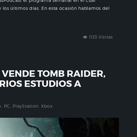
usPodcast el programa semanal en el cual
e los últimos días. En esta ocasión hablamos del
1133 Visitas
 VENDE TOMB RAIDER,
RIOS ESTUDIOS A
o
,
PC
,
PlayStation
,
Xbox