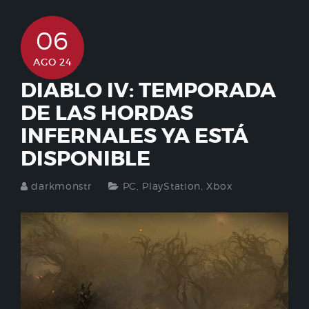
06
AGO 24
DIABLO IV: TEMPORADA
DE LAS HORDAS
INFERNALES YA ESTÁ
DISPONIBLE
darkmonstr
PC
,
PlayStation
,
Xbox