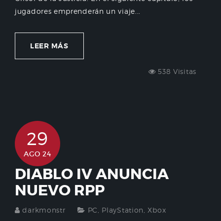
jugadores emprenderán un viaje...
LEER MÁS
538 Visitas
29
AGO 24
DIABLO IV ANUNCIA
NUEVO RPP
darkmonstr
PC
,
PlayStation
,
Xbox