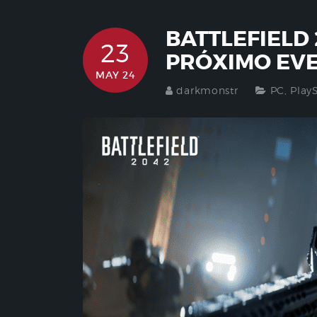
BATTLEFIELD
23
PRÓXIMO EV
MAY 24
darkmonstr
PC
,
Play