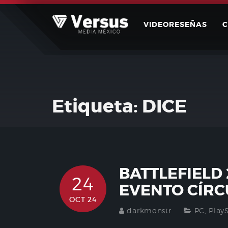
Skip
to
VIDEORESEÑAS
content
Etiqueta:
DICE
BATTLEFIELD 
24
EVENTO CÍRC
OCT 24
darkmonstr
PC
,
Play