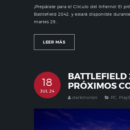
¡Prepárate para el Círculo del Infierno! El
Battlefield 2042, y estará disponible duran
martes 29...
LEER MÁS
BATTLEFIELD
18
PRÓXIMOS C
JUL 24
darkmonstr
PC
,
Play