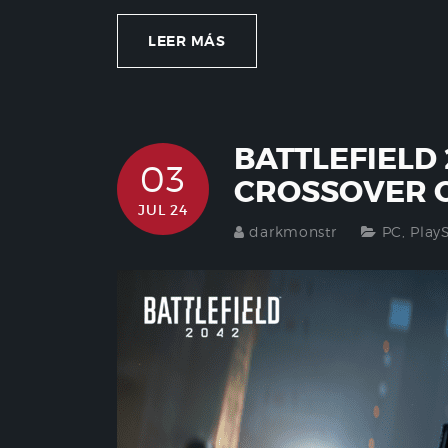
LEER MÁS
BATTLEFIELD
03
CROSSOVER 
JUL 24
darkmonstr
PC
,
Play