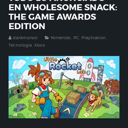
EN WHOLESOME SNACK:
THE GAME AWARDS
EDITION
darkmonstr
Nintendo
,
PC
,
PlayStation
,
Tecnología
,
Xbox