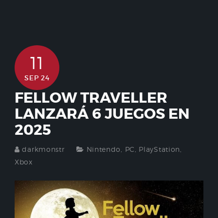
11
SEP 24
FELLOW TRAVELLER
LANZARÁ 6 JUEGOS EN
2025
darkmonstr
Nintendo
,
PC
,
PlayStation
,
Xbox