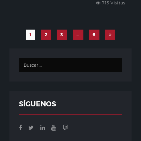
713 Visitas
1
2
3
…
6
SÍGUENOS