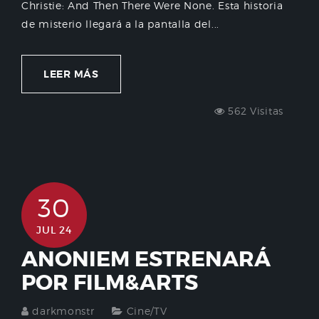
Christie: And Then There Were None. Esta historia
de misterio llegará a la pantalla del...
LEER MÁS
562 Visitas
30
JUL 24
ANONIEM ESTRENARÁ
POR FILM&ARTS
darkmonstr
Cine/TV